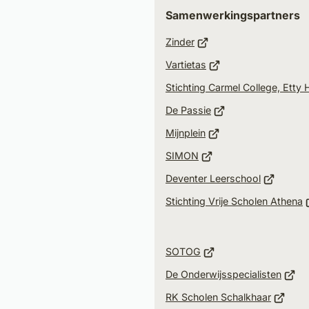
Samenwerkingspartners
(Verwijst
Zinder
naar
(Verwijst
Vartietas
een
naar
Stichting Carmel College, Etty
externe
een
(Verwijst
website)
De Passie
externe
naar
(Verwijst
website)
Mijnplein
een
naar
(Verwijst
SIMON
externe
een
naar
(Verwijst
website)
Deventer Leerschool
externe
een
naar
(
website)
Stichting Vrije Scholen Athena
externe
een
n
website)
externe
e
website)
(Verwijst
e
SOTOG
naar
w
(Verw
De Onderwijsspecialisten
een
naar
(Verwij
RK Scholen Schalkhaar
externe
een