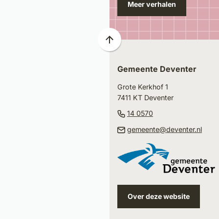
Meer verhalen
Scroll
naar
Gemeente Deventer
boven
naar
Grote Kerkhof 1
het
7411 KT Deventer
begin
(Verwijst
14 0570
van
naar
(Ver
gemeente@deventer.nl
de
een
naar
paginainhoud
telefoonnummer)
een
e-
mail
Over deze website