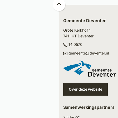
Scroll
naar
Gemeente Deventer
boven
naar
Grote Kerkhof 1
het
7411 KT Deventer
begin
(Verwijst
14 0570
van
naar
(Ver
gemeente@deventer.nl
de
een
naar
paginainhoud
telefoonnummer)
een
e-
mail
Over deze website
Samenwerkingspartners
(Verwijst
Zinder