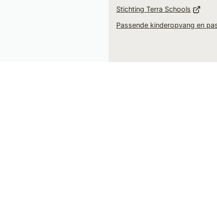
(Verwij
website
Stichting Terra Schools
naar
Passende kinderopvang en pa
een
extern
websit