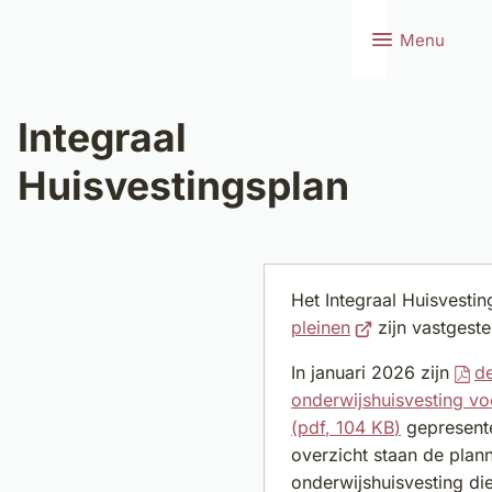
Menu
Integraal
Huisvestingsplan
Het Integraal Huisvesti
(Verwijst
pleinen
zijn vastgeste
naar
In januari 2026 zijn
d
een
onderwijshuisvesting vo
externe
(pdf
, 104 KB
)
gepresente
website)
overzicht staan de plan
onderwijshuisvesting die 