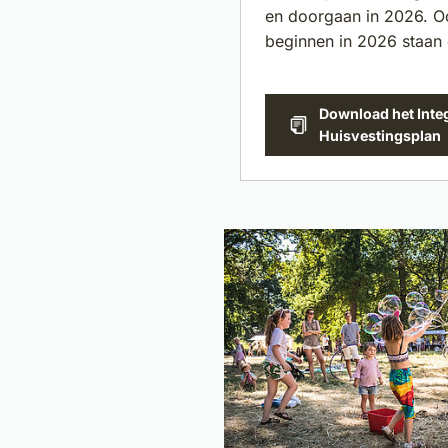
en doorgaan in 2026. O
beginnen in 2026 staan 
Download het Inte
(Verwijst
Huisvestingsplan
naar
een
externe
website)