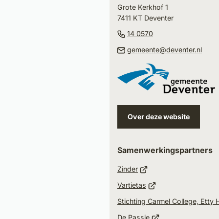
naar
Grote Kerkhof 1
het
7411 KT Deventer
begin
(Verwijst
14 0570
van
naar
(Ver
gemeente@deventer.nl
de
een
naar
paginainhoud
telefoonnummer)
een
e-
mail
Over deze website
Samenwerkingspartners
(Verwijst
Zinder
naar
(Verwijst
Vartietas
een
naar
Stichting Carmel College, Etty
externe
een
(Verwijst
website)
De Passie