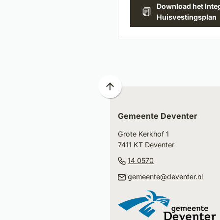
Download het Inte
(Verwijst
Huisvestingsplan
naar
een
externe
website)
Scroll
naar
Gemeente Deventer
boven
naar
Grote Kerkhof 1
het
7411 KT Deventer
begin
(Verwijst
14 0570
van
naar
(Ver
gemeente@deventer.nl
de
een
naar
paginainhoud
telefoonnummer)
een
e-