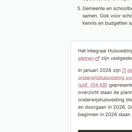
Gemeente en schoolbe
samen. Ook voor scho
kennis en budgetten 
Het Integraal Huisvesti
(Verwijst
pleinen
zijn vastgeste
naar
In januari 2026 zijn
d
een
onderwijshuisvesting vo
externe
(pdf
, 104 KB
)
gepresente
website)
overzicht staan de plan
onderwijshuisvesting die 
en doorgaan in 2026. O
beginnen in 2026 staan 