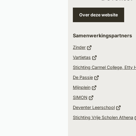
mail
Over deze website
Samenwerkingspartners
(Verwijst
Zinder
naar
(Verwijst
Vartietas
een
naar
Stichting Carmel College, Etty
externe
een
(Verwijst
website)
De Passie
externe
naar
(Verwijst
website)
Mijnplein
een
naar
(Verwijst
SIMON
externe
een
naar
(Verwijst
website)
Deventer Leerschool
externe
een
naar
(
website)
Stichting Vrije Scholen Athena
externe
een
n
website)
externe
e