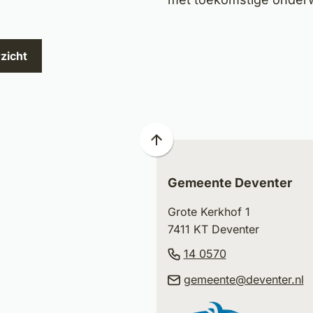
zicht
Scroll
naar
boven
Gemeente Deventer
naar
Grote Kerkhof 1
het
7411 KT Deventer
begin
van
(Verwijst
14 0570
de
naar
(
gemeente@deventer.nl
paginainhoud
een
n
telefoonnumm