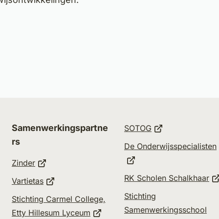
(Verwijst
Samenwerkingspartne
SOTOG
naar
rs
De Onderwijsspecialisten
een
(Verwijst
Zinder
externe
naar
(V
RK Scholen Schalkhaar
(Verwijst
Vartietas
website)
een
na
naar
Verwijst
Stichting
Stichting Carmel College,
externe
e
een
aar
Samenwerkingsschool
(Verwijst
Etty Hillesum Lyceum
website)
er)
ex