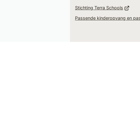
(Verwij
website
Stichting Terra Schools
naar
Passende kinderopvang en pa
een
extern
websit