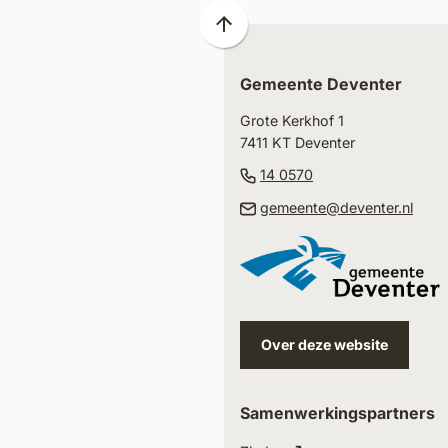
Scroll
naar
Gemeente Deventer
boven
naar
Grote Kerkhof 1
het
7411 KT Deventer
begin
(Verwijst
14 0570
van
naar
(Ver
gemeente@deventer.nl
de
een
naar
paginainhoud
telefoonnummer)
een
e-
mail
Over deze website
Samenwerkingspartners