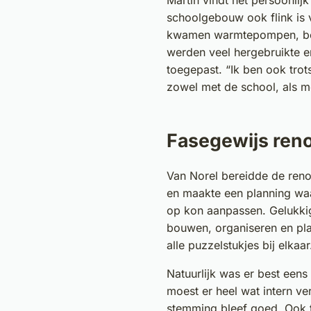
Martin vindt het persoonlij
schoolgebouw ook flink is
kwamen warmtepompen, bete
werden veel hergebruikte e
toegepast. “Ik ben ook tro
zowel met de school, als me
Fasegewijs ren
Van Norel bereidde de renov
en maakte een planning wa
op kon aanpassen. Gelukki
bouwen, organiseren en p
alle puzzelstukjes bij elkaa
Natuurlijk was er best eens
moest er heel wat intern v
stemming bleef goed. Ook t