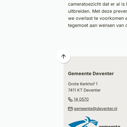
cameratoezicht dat er al is 
uitbreiden. Met deze preve
we overlast te voorkomen
tegemoet aan wensen van
Scroll
naar
Gemeente Deventer
boven
naar
Grote Kerkhof 1
het
7411 KT Deventer
begin
(Verwijst
14 0570
van
naar
(Ver
gemeente@deventer.nl
de
een
naar
paginainhoud
telefoonnummer)
een