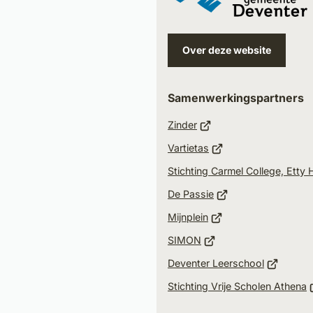
e-
mail
Over deze website
Samenwerkingspartners
(Verwijst
Zinder
naar
(Verwijst
Vartietas
een
naar
Stichting Carmel College, Etty
externe
een
(Verwijst
website)
De Passie
externe
naar
(Verwijst
website)
Mijnplein
een
naar
(Verwijst
SIMON
externe
een
naar
(Verwijst
website)
Deventer Leerschool
externe
een
naar
(
website)
Stichting Vrije Scholen Athena
externe
een
n
website)