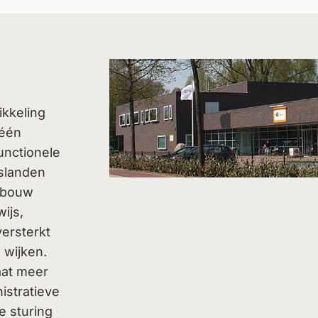
kkeling
 één
nctionele
rslanden
ebouw
ijs,
ersterkt
 wijken.
aat meer
nistratieve
e sturing