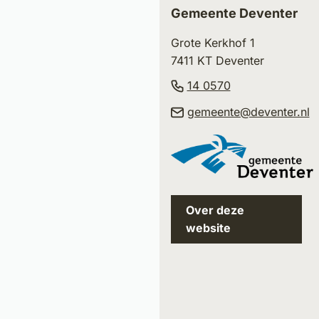
boven
Gemeente Deventer
naar
Grote Kerkhof 1
het
7411 KT Deventer
begin
van
(Verwijst
14 0570
de
naar
(
gemeente@deventer.nl
paginainhoud
een
n
telefoonnumm
e
e
m
Over deze
website