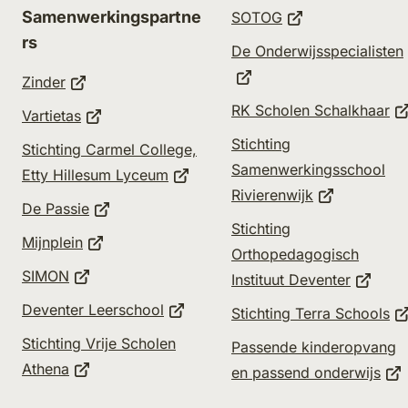
(Verwijst
Samenwerkingspartne
SOTOG
naar
rs
De Onderwijsspecialisten
een
(Verwijst
Zinder
externe
naar
(V
RK Scholen Schalkhaar
(Verwijst
Vartietas
website)
een
na
naar
Verwijst
Stichting
Stichting Carmel College,
externe
e
een
aar
Samenwerkingsschool
(Verwijst
Etty Hillesum Lyceum
website)
er)
ex
externe
en
(Verwijst
Rivierenwijk
naar
(Verwijst
De Passie
we
website)
-
naar
een
Stichting
naar
(Verwijst
Mijnplein
ailadres)
een
externe
Orthopedagogisch
een
naar
externe
(Verwijst
website)
SIMON
(Verwij
Instituut Deventer
externe
een
website)
naar
naar
(Verwijst
website)
Deventer Leerschool
(V
Stichting Terra Schools
externe
een
een
naar
na
website)
Stichting Vrije Scholen
Passende kinderopvang
externe
extern
een
e
(Verwijst
Athena
(Ve
en passend onderwijs
website)
websit
externe
ex
naar
naa