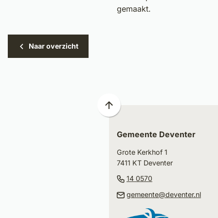
gemaakt.
Naar overzicht
Scroll
naar
Gemeente Deventer
boven
naar
Grote Kerkhof 1
het
7411 KT Deventer
begin
(Verwijst
14 0570
van
naar
(Ver
gemeente@deventer.nl
de
een
naar
paginainhoud
telefoonnummer)