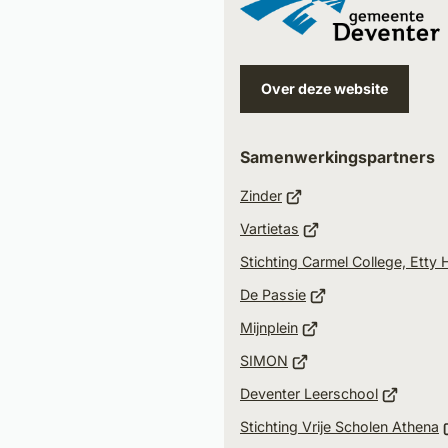
een
e-
mail
Over deze website
Samenwerkingspartners
(Verwijst
Zinder
naar
(Verwijst
Vartietas
een
naar
Stichting Carmel College, Etty
externe
een
(Verwijst
website)
De Passie
externe
naar
(Verwijst
website)
Mijnplein
een
naar
(Verwijst
SIMON
externe
een
naar
(Verwijst
website)
Deventer Leerschool
externe
een
naar
(
website)
Stichting Vrije Scholen Athena
externe
een