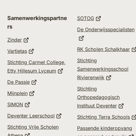
(Verwijst
Samenwerkingspartne
SOTOG
naar
rs
De Onderwijsspecialisten
een
(Verwijst
Zinder
externe
naar
(V
RK Scholen Schalkhaar
(Verwijst
Vartietas
website)
een
na
naar
Verwijst
Stichting
Stichting Carmel College,
externe
e
een
aar
Samenwerkingsschool
(Verwijst
Etty Hillesum Lyceum
website)
er)
ex
externe
en
(Verwijst
Rivierenwijk
naar
(Verwijst
De Passie
we
website)
-
naar
een
Stichting
naar
(Verwijst
Mijnplein
ailadres)
een
externe
Orthopedagogisch
een
naar
externe
(Verwijst
website)
SIMON
(Verwij
Instituut Deventer
externe
een
website)
naar
naar
(Verwijst
website)
Deventer Leerschool
(V
Stichting Terra Schools
externe
een
een
naar
na
website)
Stichting Vrije Scholen
Passende kinderopvang
externe
extern
een
e
(Verwijst
Athena