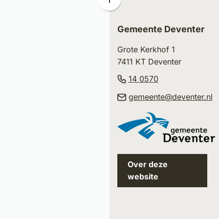
Scroll
naar
boven
Gemeente Deventer
naar
Grote Kerkhof 1
het
7411 KT Deventer
begin
van
(Verwijst
14 0570
de
naar
(
gemeente@deventer.nl
paginainhoud
een
n
telefoonnumm
e
e
m
Over deze
website