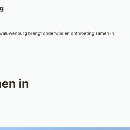
Home
Nieuws
Projecten
Verhalen
IHP
waluwenburg brengt onderwijs en ontmoeting samen in
en in